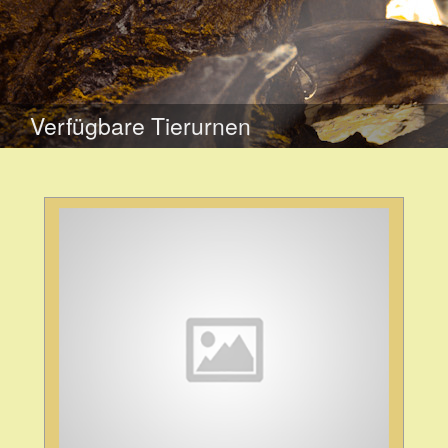
WEITER
ZUM
Verfügbare Tierurnen
INHALT