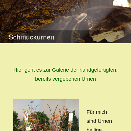
WEITER
ZUM
Schmuckurnen
INHALT
Hier geht es zur Galerie der handgefertigten,
bereits vergebenen Urnen
Für mich
sind Urnen
heilige