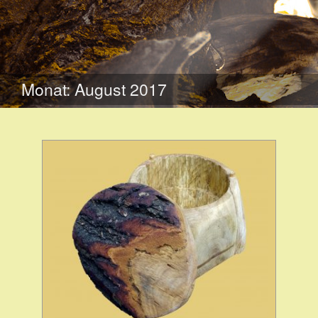
WEITER
ZUM
Monat:
August 2017
INHALT