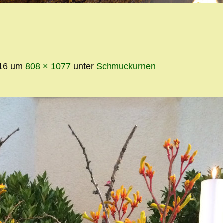
INHALT
16
um
808 × 1077
unter
Schmuckurnen