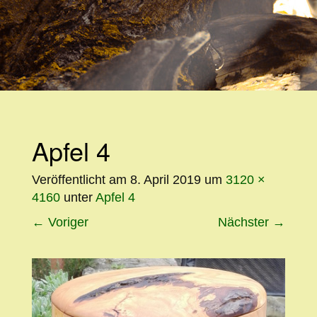
WEITER
ZUM
INHALT
Apfel 4
Veröffentlicht am
8. April 2019
um
3120 ×
4160
unter
Apfel 4
←
Voriger
Nächster
→