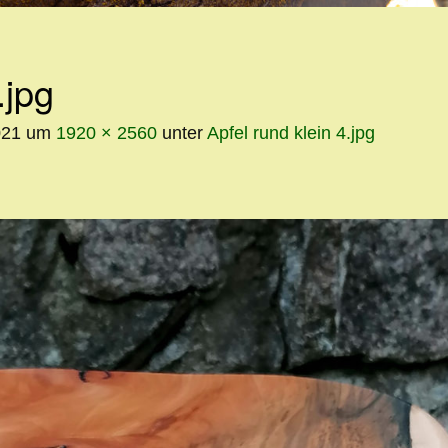
INHALT
.jpg
021
um
1920 × 2560
unter
Apfel rund klein 4.jpg