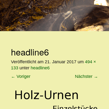
WEITER
ZUM
INHALT
headline6
Veröffentlicht am
21. Januar 2017
um
494 ×
133
unter
headline6
←
Voriger
Nächster
→