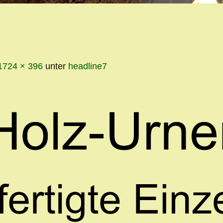
INHALT
1724 × 396
unter
headline7