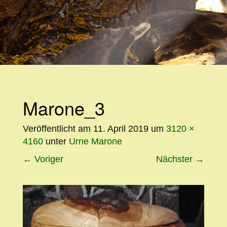
WEITER
ZUM
INHALT
Marone_3
Veröffentlicht am
11. April 2019
um
3120 ×
4160
unter
Urne Marone
←
Voriger
Nächster
→