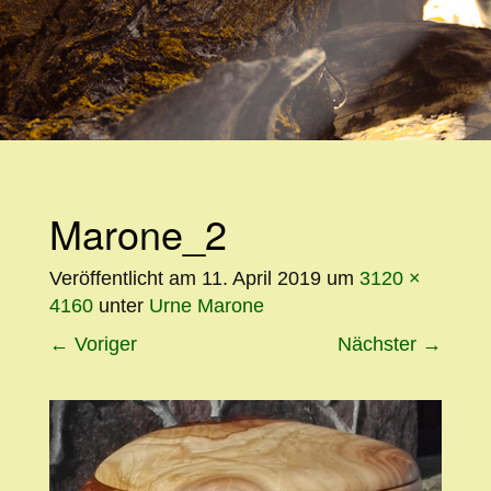
WEITER
ZUM
INHALT
Marone_2
Veröffentlicht am
11. April 2019
um
3120 ×
4160
unter
Urne Marone
←
Voriger
Nächster
→