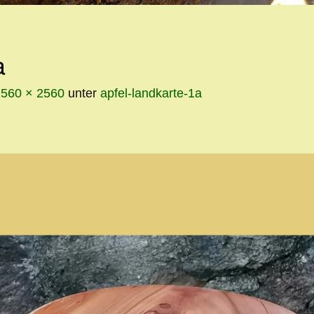
INHALT
a
2560 × 2560
unter
apfel-landkarte-1a