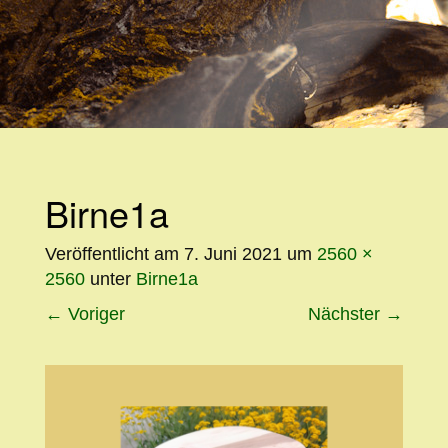
WEITER
ZUM
INHALT
Birne1a
Veröffentlicht am
7. Juni 2021
um
2560 ×
2560
unter
Birne1a
←
Voriger
Nächster
→