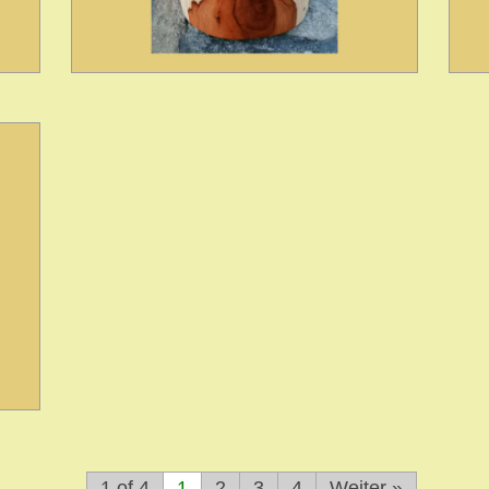
1 of 4
1
2
3
4
Weiter »