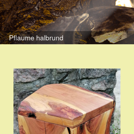
WEITER
ZUM
Pflaume halbrund
INHALT