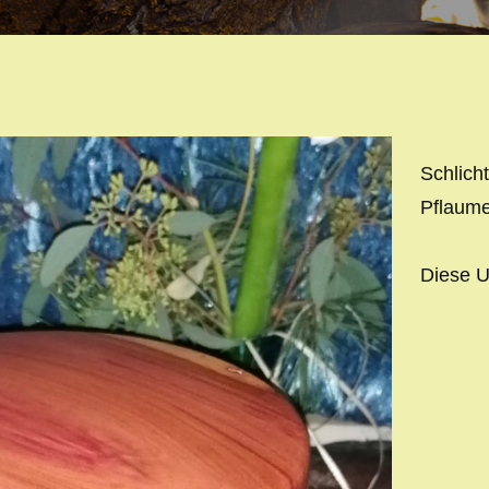
INHALT
Schlich
Pflaum
Diese U